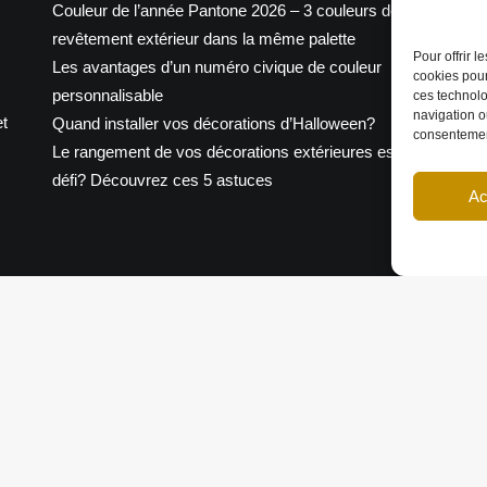
Couleur de l’année Pantone 2026 – 3 couleurs de
revêtement extérieur dans la même palette
p
Pour offrir 
Les avantages d’un numéro civique de couleur
cookies pour
personnalisable
ces technolo
navigation ou
P
t
Quand installer vos décorations d’Halloween?
consentement
Le rangement de vos décorations extérieures est un
défi? Découvrez ces 5 astuces
Ac
rvés.
Termes et conditions
|
|
Avertissement