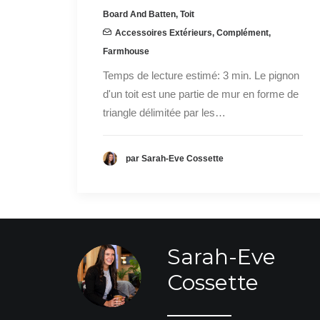
Board And Batten
,
Toit
Accessoires Extérieurs
,
Complément
,
Farmhouse
Temps de lecture estimé: 3 min. Le pignon
d'un toit est une partie de mur en forme de
triangle délimitée par les…
par Sarah-Eve Cossette
Sarah-Eve
Cossette