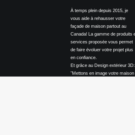
À temps plein depuis 2015, je
vous aide à rehausser votre
façade de maison partout au
Canada! La gamme de produits e
services proposée vous permet
de faire évoluer votre projet plus
en confiance.
Et grâce au Design extérieur 3D:
"Mettons en image votre maison
de rêve!"
APPRENEZ-EN PLUS
© Copyright 2026 DESIGN EXTÉRIEUR | Tous droits rése
Politique de cookies
Déclaration de confidentialité
|
Imprint