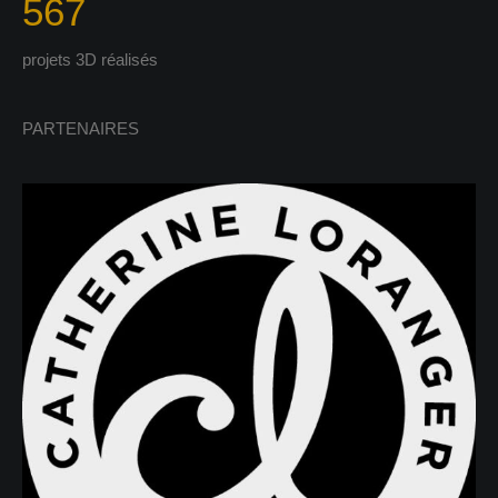
567
projets 3D réalisés
PARTENAIRES