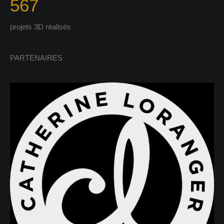
567
projets 3D réalisés
PARTENAIRES